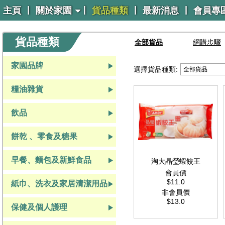
|
|
|
|
主頁
關於家園
貨品種類
最新消息
會員專
貨品種類
全部貨品
網購步驟
家園品牌
選擇貨品種類:
糧油雜貨
飲品
餅乾 、零食及糖果
早餐、麵包及新鮮食品
淘大晶瑩蝦餃王
會員價
$11.0
紙巾、洗衣及家居清潔用品
非會員價
$13.0
紙巾、洗衣及家居清潔用品
保健及個人護理