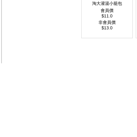
淘大灌湯小籠包
會員價
$11.0
非會員價
$13.0