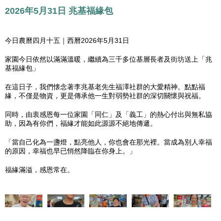
2026年5月31日 兆基福緣包
今日農曆四月十五｜西曆2026年5月31日
家園今日依然以滿滿溫暖，繼續為三千多位基層長者及街坊送上「兆
基福緣包」
在這日子，我們懐念著李兆基老先生福澤社群的大愛精神。點點福
緣，不僅是物資，更是傳承他一生對弱勢社群的深切關懷與祝福。
同時，由衷感恩每一位家園「同仁」及「義工」的熱心付出與無私協
助，因為有你們，福緣才能如此源源不絕地傳遞。
「當自己化為一盞燈，點亮他人，你也會在那光裡。當成為別人幸福
的原因，幸福也早已悄然降臨在你身上。」
福緣滿溢，感恩常在。