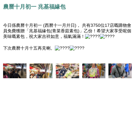
農曆十月初一 兆基福緣包
今日係農曆十月初一 (西曆十一月廾日)， 共有3750位17店嘅購物會
員免費獲贈「兆基福緣包(青菜香菇素包)」乙份！希望大家享受呢個
美味嘅素包，祝大家吉祥如意，福氣滿滿！
下次農曆十月十五再見喇。