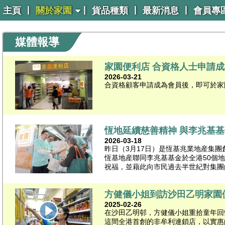
|
|
|
|
主頁
關於家園
貨品種類
最新消息
會員專
媒體報導
家園便利店 合資格人士申請成
2026-03-21
合資格顧客申請成為會員後，即可於家園
恆地延續慈善精神 與李兆基
2026-03-18
昨日（3月17日）是恆基兆業地産集
恆基地産聯同李兆基基金於全港50個
祝福，並藉此向市民過去半世紀對集團的
方健儀小姐到訪沙田乙明家園
2025-02-26
在沙田乙明邨，方健儀小姐重拾童年回
這間全港首創的非牟利連鎖店，以實惠